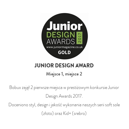
JUNIOR DESIGN AWARD
Miejsce 1, miejsce 2
Bobux zajął 2 pierwsze miejsca w prestiżowym konkursie Junior
Design Awards 2017.
Doceniono styl, design i jakość wykonania naszych serii soft sole
(złoto) oraz Kid+ (srebro)