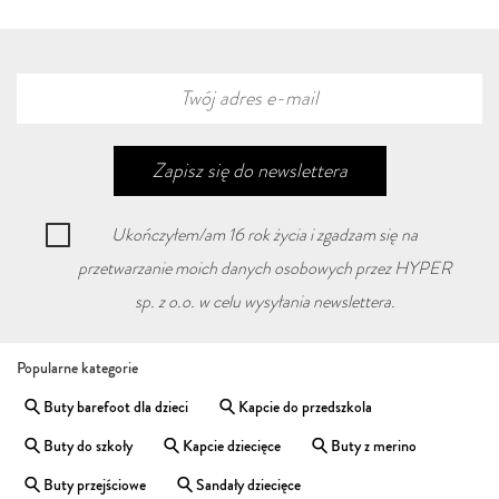
Zapisz się
do newslettera
Ukończyłem/am 16 rok życia i zgadzam się na
przetwarzanie moich danych osobowych przez HYPER
sp. z o.o. w celu wysyłania newslettera.
Popularne kategorie
Buty barefoot dla dzieci
Kapcie do przedszkola
Buty do szkoły
Kapcie dziecięce
Buty z merino
Buty przejściowe
Sandały dziecięce