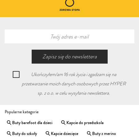
Zapisz się
do newslettera
Ukończyłem/am 16 rok życia i zgadzam się na
przetwarzanie moich danych osobowych przez HYPER
sp. z o.o. w celu wysyłania newslettera.
Popularne kategorie
Buty barefoot dla dzieci
Kapcie do przedszkola
Buty do szkoły
Kapcie dziecięce
Buty z merino