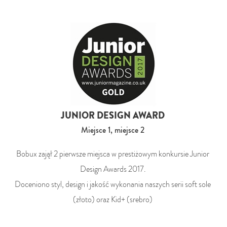
JUNIOR DESIGN AWARD
Miejsce 1, miejsce 2
Bobux zajął 2 pierwsze miejsca w prestiżowym konkursie Junior
Design Awards 2017.
Doceniono styl, design i jakość wykonania naszych serii soft sole
(złoto) oraz Kid+ (srebro)