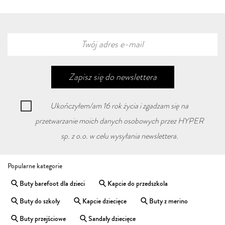
Zapisz się
do newslettera
Ukończyłem/am 16 rok życia i zgadzam się na
przetwarzanie moich danych osobowych przez HYPER
sp. z o.o. w celu wysyłania newslettera.
Popularne kategorie
Buty barefoot dla dzieci
Kapcie do przedszkola
Buty do szkoły
Kapcie dziecięce
Buty z merino
Buty przejściowe
Sandały dziecięce